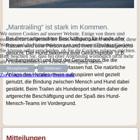
„Mantrailing“ ist stark im Kommen.
Wir nutzen Cookies auf unserer Website. Einige von ihnen sind
Bei dieser artgerechten Beschäftigung für Hunde aller
essenziell für den Betrieb der Seite, während andere uns helfen, diese
Website und die Nutzererfahrung zu verbessern (Tracking Cookies).
Rassen wird eine Person anhand ihres Individualgeruchs
Sie können selbst entscheiden, ob Sie die Cookies zulassen möchten.
gesucht.
Der Hund bekommt eine Geruchsprobe (z.B.
Bitte beachten Sie, dass bei einer Ablehnung womöglich nicht mehr
Kleidungsstück) und folgt der Geruchsspur, die die
alle Funktionalitäten der Seite zur Verfügung stehen.
Person auf ihrem Weg hinterlassen hat.
Die natürliche
Akzeptieren
Ablehnen
Anlage des Hundes etwas aufzuspüren wird gezielt
Zur Datenschutzerklärung
Impressum
genutzt, die Bindung zwischen Mensch und Hund dabei
gestärkt.
Beim Trailen als Hundesport stehen daher die
artgerechte Beschäftigung und der Spaß des Hund-
Mensch-Teams im Vordergrund.
Mitteilungen