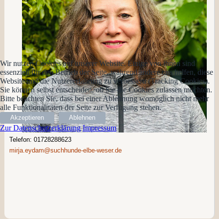
Wir nutzen Cookies auf unserer Website. Einige von ihnen sind
essenziell für den Betrieb der Seite, während andere uns helfen, diese
Website und die Nutzererfahrung zu verbessern (Tracking Cookies).
Sie können selbst entscheiden, ob Sie die Cookies zulassen möchten.
Bitte beachten Sie, dass bei einer Ablehnung womöglich nicht mehr
alle Funktionalitäten der Seite zur Verfügung stehen.
Akzeptieren
Ablehnen
Zur Datenschutzerklärung
Impressum
Telefon: 01728288623
mirja.eydam@suchhunde-elbe-weser.de